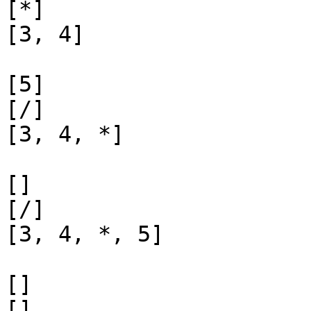
[*]

[3, 4]

[5]

[/]

[3, 4, *]

[]

[/]

[3, 4, *, 5]

[]

[]
