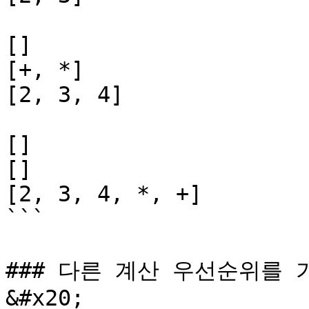
[]

[+, *]

[2, 3, 4]

[]

[]

[2, 3, 4, *, +]

```

### 다른 계산 우선순위를 
&#x20;
